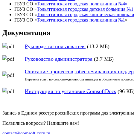
ГБУЗ СО «
Тольяттинская городская поликлиника №4»
ГБУЗ СО «
Тольяттинская городская детская больница №1
ГБУЗ СО «
Тольяттинская городская клиническая поликл
ГБУЗ СО «
Тольяттинская городская поликлиника №1
»
Документация
Руководство пользователя
(13.2 МБ)
Руководство администратора
(3.7 МБ)
Описание процессов, обеспечивающих поддер
Перечень услуг по сопровождению, организация и обеспечение проце
Инструкция по установке ComsoftDocs
(96 КБ
Запись в Едином реестре российских программ для электронны
Появились вопросы? Напишите нам!
contact@comsoft-corp.ru