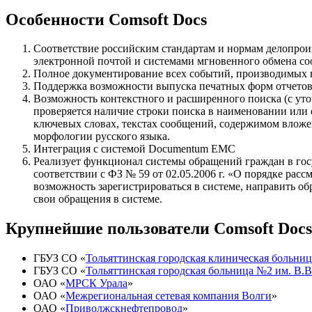
Особенности Comsoft Docs
Соответствие российским стандартам и нормам делопроиз
электронной почтой и системами мгновенного обмена с
Полное документирование всех событий, производимых в
Поддержка возможности выпуска печатных форм отчето
Возможность контекстного и расширенного поиска (с ут
проверяется наличие строки поиска в наименовании или 
ключевых словах, текстах сообщений, содержимом влож
морфологии русского языка.
Интеграция с системой Documentum EMC
Реализует функционал системы обращений граждан в гос
соответствии с ФЗ № 59 от 02.05.2006 г. «О порядке ра
возможность зарегистрироваться в системе, направить об
свои обращения в системе.
Крупнейшие пользователи Comsoft Docs
ГБУЗ СО «
Тольяттинская городская клиническая больни
ГБУЗ СО «
Тольяттинская городская больница №2 им. В.
ОАО «
МРСК Урала
»
ОАО «
Межрегиональная сетевая компания Волги
»
ОАО «
Приволжскнефтепровод
»