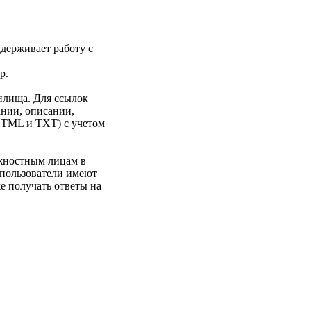
держивает работу с
р.
илища. Для ссылок
ании, описании,
HTML и TXT) с учетом
лжностным лицам в
 пользователи имеют
е получать ответы на