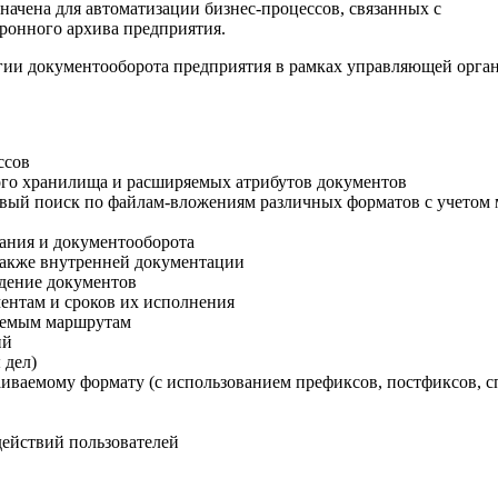
начена для автоматизации бизнес-процессов, связанных с
ронного архива предприятия.
гии документооборота предприятия в рамках управляющей орган
ссов
го хранилища и расширяемых атрибутов документов
овый поиск по файлам-вложениям различных форматов с учетом 
ания и документооборота
также внутренней документации
ждение документов
ентам и сроков их исполнения
ваемым маршрутам
ий
 дел)
аиваемому формату (с использованием префиксов, постфиксов, 
действий пользователей