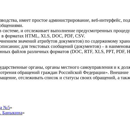
водства, имеет простое администрирование, веб-интерфейс, под
ообщениями.
 системе, и отслеживает выполнение предусмотренных процеду
в в форматах HTML, XLS, DOC, PDF, CSV.
очнением значений атрибутов документов) по содержимому хран
описании; для текстовых сообщений (документов) – в наименов
енных файлов различных форматов (DOC, RTF, XLS, PPT, PDF, 
ударственные органы, органы местного самоуправления и к до
ссмотрения обращений граждан Российской Федерации». Внешние
ращение, отслеживать список и статусы своих обращений, а такж
ца №5
»
В. Баныкина
»