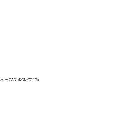
ft Docs от ОАО «КОМСОФТ»