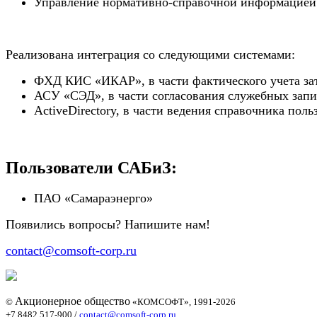
Управление нормативно-справочной информацией
Реализована интеграция со следующими системами:
ФХД КИС «ИКАР»
,
в части фактического учета за
АСУ «СЭД»
,
в части согласования служебных запи
Active
Directory
, в части ведения справочника поль
Пользователи САБиЗ:
ПАО «Самараэнерго»
Появились вопросы? Напишите нам!
contact@comsoft-corp.ru
Акционерное общество
©
«КОМСОФТ», 1991-2026
+7 8482 517-900
/
contact@comsoft-corp.ru