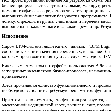
Под проектированием понимается разработка схемы биз
бизнес-процесса – это, другими словами, маршрут, рег
помощи графического редактора является принципиаль
выполнять бизнес-аналитик без участия программиста. 
логику, определить группы участников и перечень вво
выполнены на каждом шаге и за какое время и пр. Резул
Исполнение
Ядром BPM-системы является его «движок» (BPM Engine
состояний, хранит значения переменных, выполняет биз
которым производит приятную для слуха мелодию. BPM
Ключевым элементом интерфейса пользователя BPM-сист
запущенных экземпляров бизнес-процессов, назначенны
принадлежит.
Здесь проявляется единство функционального и процесс
необходимо выполнить требуемую регламентом функци
При этом важно отметить, что функция реализуется, как
электронной медицинской карте, выписать счет, позвони
а может быть в качестве функции есть указание о забор